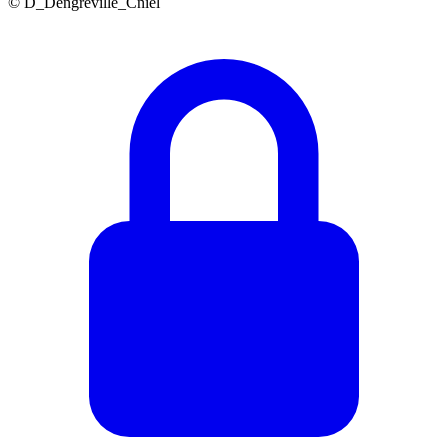
© D_Dengreville_Cniel