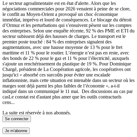
Le secteur agroalimentaire est en état d'alerte. Alors que les
négociations commerciales pour 2026 venaient à peine de se clore,
le conflit au Moyen-Orient a provoqué un choc économique
immédiat, imprévu et lourd de conséquences. Le blocage du détroit
d’Ormuz et les perturbations qui s’ensuivent pèsent sur les comptes
des entreprises. Selon une enquête récente, 92 % des PME et ETI du
secteur subissent déjà des hausses de charges. Le transport est le
premier poste touché : 84 % des entreprises signalent des
augmentations, avec une hausse moyenne de 13 % pour le fret
maritime et 11 % pour le routier. L’énergie n’est pas en reste, avec
des bonds de 22 % pour le gaz et 11 % pour l’électricité, auxquels
s'ajoute un renchérissement du plastique de 19 %. Pour Dominique
Chargé, président de La Coopération agricole, les coopératives ont
jusqu'ici « absorbé ces surcoûts pour éviter une escalade
inflationniste, mais cette situation est intenable dans un secteur où les
marges sont déjà parmi les plus faibles de l’économie », a-t-il
indiqué dans un communiqué le 11 mai. Des discussions au cas par
casLe constat est d'autant plus amer que les outils contractuels
cens...
La suite est réservée à nos abonnés.
Se connecter
Je m'abonne