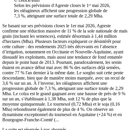
© iStock-Bim
Selon les prévisions d'Agreste closes le 1ᵉʳ mai 2026,
les oléagineux affichent une progression globale de
7,3 %, atteignant une surface totale de 2,29 Mha.
Se basant sur ses prévisions closes le 1er mai 2026, Agreste
confirme une réduction massive de 11 % de la sole nationale de maïs
grain (incluant les semences), estimée désormais à 1,44 million
d'hectares (Mha). Plusieurs facteurs expliquent ce désintérêt pour
cette culture : des rendements 2025 très décevants en l’absence
d’irrigation, notamment en Occitanie et Nouvelle-Aquitaine, ayant
dissuadé les exploitants, mais aussi une tendance de fond entamée
depuis le point haut de 2013. Pourtant, paradoxalement, les semis
étaient en avance début mai avec 86 % des surfaces déjà semées,
contre 77 % l'an dernier à la même date. Le sorgho suit cette pente
descendante, bien que de manière moins marquée, avec un recul de
3,6 % sur un an. À l’inverse, les oléagineux affichent une
progression globale de 7,3 %, atteignant une surface totale de 2,29
Mha. Le colza est le grand gagnant avec une hausse de près de 9 %
sur un an, s’établissant à 1,38 Mha, soit 12 % de plus que la
moyenne quinquennale. Le tournesol (0,72 Mha) et le soja (0,16
Mha) rebondissent également de plus de 4 %. On observe un
dynamisme exceptionnel du tournesol en Aquitaine (+24 %) et en
Bourgogne-Franche-Comté (...
La suite est réservée à nos abonnés.