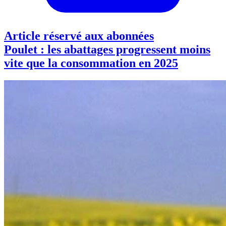
Article réservé aux abonnées
Poulet : les abattages progressent moins
vite que la consommation en 2025