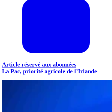
Article réservé aux abonnées
La Pac, priorité agricole de l’Irlande