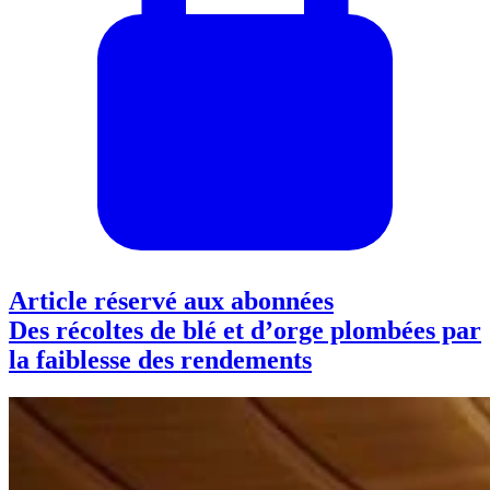
Article réservé aux abonnées
Des récoltes de blé et d’orge plombées par
la faiblesse des rendements