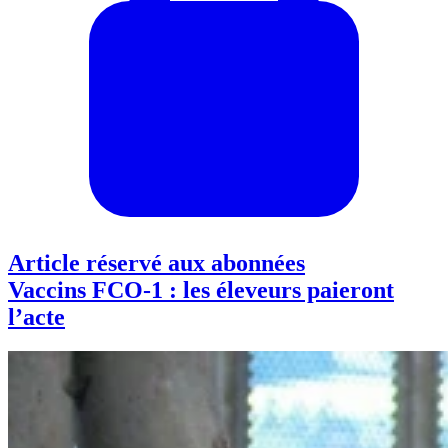
Article réservé aux abonnées
Vaccins FCO-1 : les éleveurs paieront
l’acte