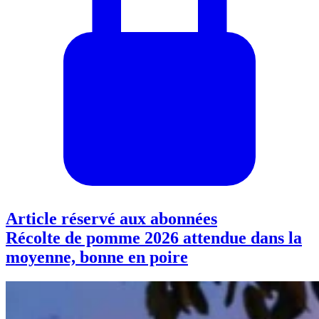
Article réservé aux abonnées
Récolte de pomme 2026 attendue dans la
moyenne, bonne en poire