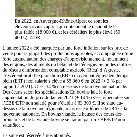
En 2022, en Auvergne-Rhône-Alpes, ce sont les
éleveurs ovins-caprins qui obtiennent le disponible le
plus faible (18 000 €), et les céréaliers le plus élevé (50
400 €). ©DR
L’année 2022 a été marquée par une forte inflation sur les prix de
vente pour la plupart des productions agricoles, accompagnée d’une
forte augmentation des charges d’approvisionnement, notamment
des engrais, des aliments du bétail et de l’énergie. Selon les chiffres
du réseau d'information comptable agricole (Rica) d’Agreste,
l’excédent brut d’exploitation (EBE) moyen par équivalent temps
plein (ETP) non salarié s’élève à 55 860 € en 2022 (+ 3 % par
rapport à 2021). C’est 34 % en dessous de la moyenne nationale.
Des écarts selon les spécialisations En bovins lait, la forte
augmentation du prix du lait en 2021 (+ 14 %) s’est répercutée sur
l’EBE/ETP non salarié pour s’établir à 63 300 €. Il se situe au-
dessus de la moyenne régionale, mais reste inférieur de 28 % à la
moyenne nationale. En bovins viande, la hausse des cours des
broutards et de la viande bovine se traduit par un EBE/ETP non
salari&ea...
La suite est réservée à nos abonnés.