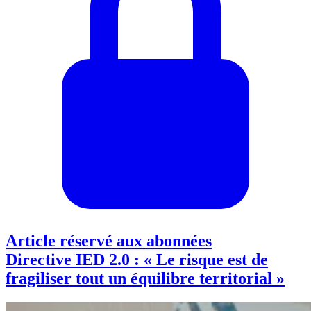
Article réservé aux abonnées
Directive IED 2.0 : « Le risque est de
fragiliser tout un équilibre territorial »