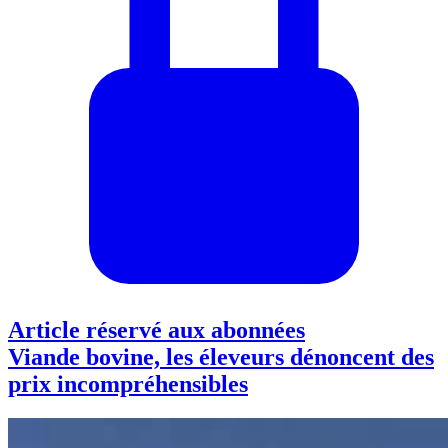
Article réservé aux abonnées
Viande bovine, les éleveurs dénoncent des
prix incompréhensibles