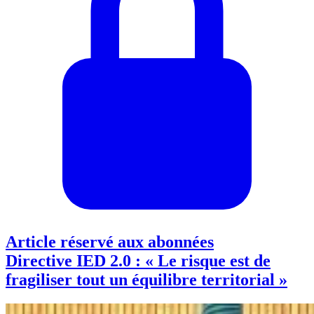
Article réservé aux abonnées
Directive IED 2.0 : « Le risque est de
fragiliser tout un équilibre territorial »