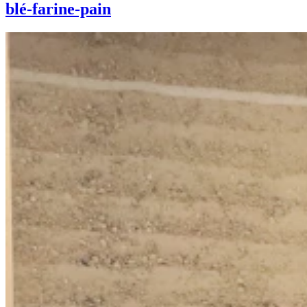
blé-farine-pain