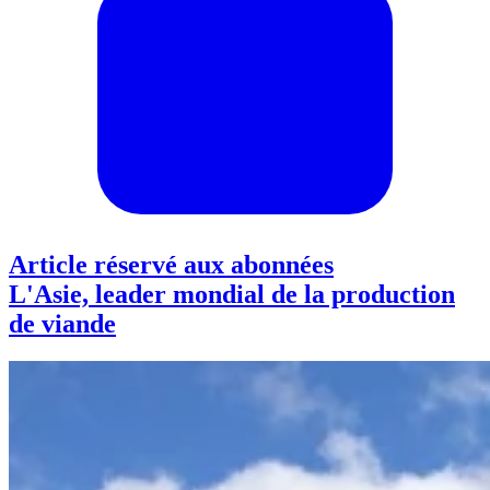
Article réservé aux abonnées
L'Asie, leader mondial de la production
de viande