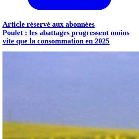
Article réservé aux abonnées
Poulet : les abattages progressent moins
vite que la consommation en 2025