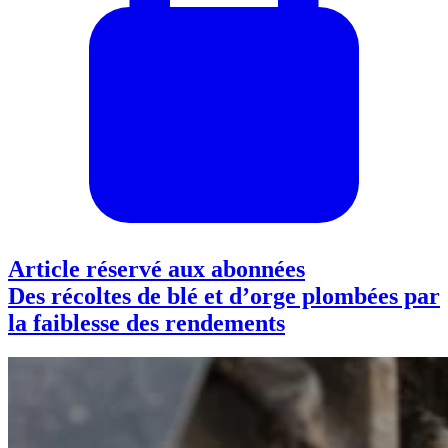
Article réservé aux abonnées
Des récoltes de blé et d’orge plombées par
la faiblesse des rendements