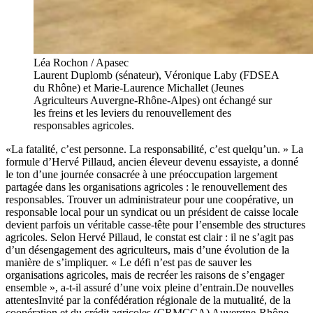
Léa Rochon / Apasec
Laurent Duplomb (sénateur), Véronique Laby (FDSEA
du Rhône) et Marie-Laurence Michallet (Jeunes
Agriculteurs Auvergne-Rhône-Alpes) ont échangé sur
les freins et les leviers du renouvellement des
responsables agricoles.
«La fatalité, c’est personne. La responsabilité, c’est quelqu’un. » La
formule d’Hervé Pillaud, ancien éleveur devenu essayiste, a donné
le ton d’une journée consacrée à une préoccupation largement
partagée dans les organisations agricoles : le renouvellement des
responsables. Trouver un administrateur pour une coopérative, un
responsable local pour un syndicat ou un président de caisse locale
devient parfois un véritable casse-tête pour l’ensemble des structures
agricoles. Selon Hervé Pillaud, le constat est clair : il ne s’agit pas
d’un désengagement des agriculteurs, mais d’une évolution de la
manière de s’impliquer. « Le défi n’est pas de sauver les
organisations agricoles, mais de recréer les raisons de s’engager
ensemble », a-t-il assuré d’une voix pleine d’entrain.De nouvelles
attentesInvité par la confédération régionale de la mutualité, de la
coopération et du crédit agricoles (CRMCCA) Auvergne-Rhône-