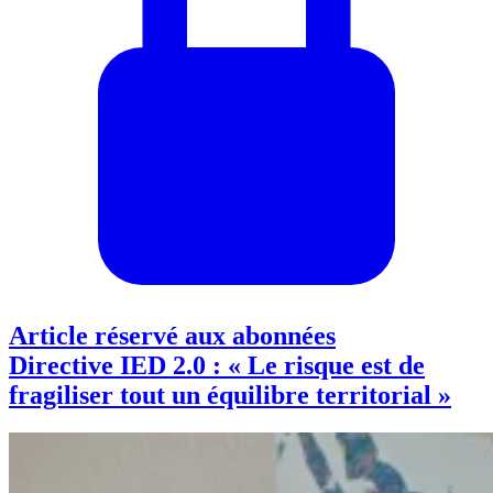
Article réservé aux abonnées
Directive IED 2.0 : « Le risque est de
fragiliser tout un équilibre territorial »