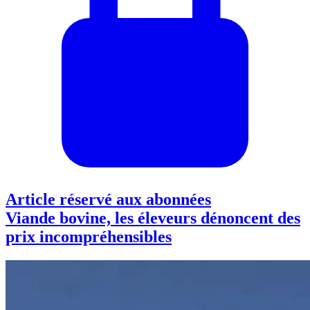
Article réservé aux abonnées
Viande bovine, les éleveurs dénoncent des
prix incompréhensibles