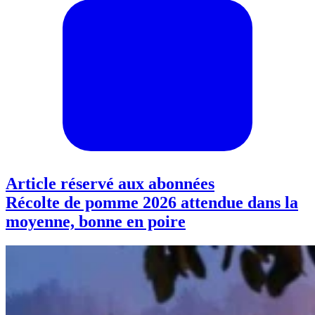
Article réservé aux abonnées
Récolte de pomme 2026 attendue dans la
moyenne, bonne en poire