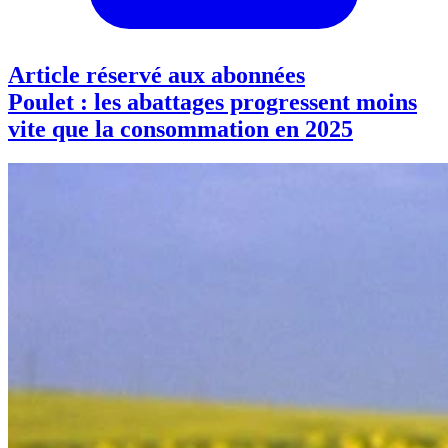
Article réservé aux abonnées
Poulet : les abattages progressent moins
vite que la consommation en 2025