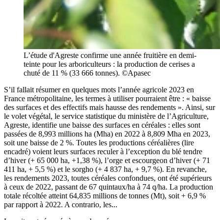
L’étude d'Agreste confirme une année fruitière en demi-
teinte pour les arboriculteurs : la production de cerises a
chuté de 11 % (33 666 tonnes). ©Apasec
S’il fallait résumer en quelques mots l’année agricole 2023 en
France métropolitaine, les termes à utiliser pourraient être : « baisse
des surfaces et des effectifs mais hausse des rendements ». Ainsi, sur
le volet végétal, le service statistique du ministère de l’Agriculture,
Agreste, identifie une baisse des surfaces en céréales : elles sont
passées de 8,993 millions ha (Mha) en 2022 à 8,809 Mha en 2023,
soit une baisse de 2 %. Toutes les productions céréalières (lire
encadré) voient leurs surfaces reculer à l’exception du blé tendre
d’hiver (+ 65 000 ha, +1,38 %), l’orge et escourgeon d’hiver (+ 71
411 ha, + 5,5 %) et le sorgho (+ 4 837 ha, + 9,7 %). En revanche,
les rendements 2023, toutes céréales confondues, ont été supérieurs
à ceux de 2022, passant de 67 quintaux/ha à 74 q/ha. La production
totale récoltée atteint 64,835 millions de tonnes (Mt), soit + 6,9 %
par rapport à 2022. A contrario, les...