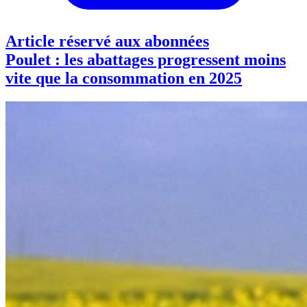
Article réservé aux abonnées
Poulet : les abattages progressent moins
vite que la consommation en 2025