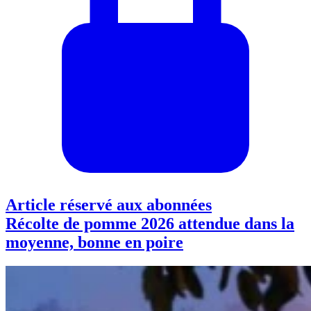
Article réservé aux abonnées
Récolte de pomme 2026 attendue dans la
moyenne, bonne en poire