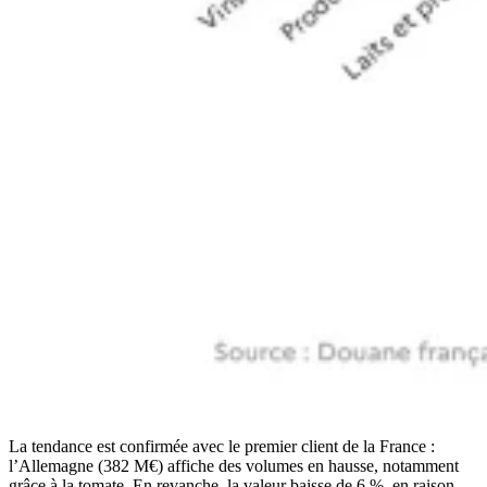
La tendance est confirmée avec le premier client de la France :
l’Allemagne (382 M€) affiche des volumes en hausse, notamment
grâce à la tomate. En revanche, la valeur baisse de 6 %, en raison