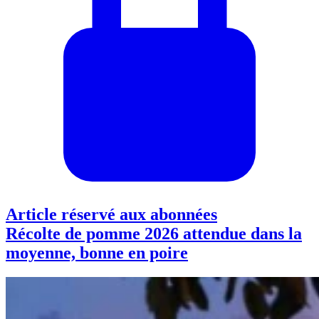
Article réservé aux abonnées
Récolte de pomme 2026 attendue dans la
moyenne, bonne en poire