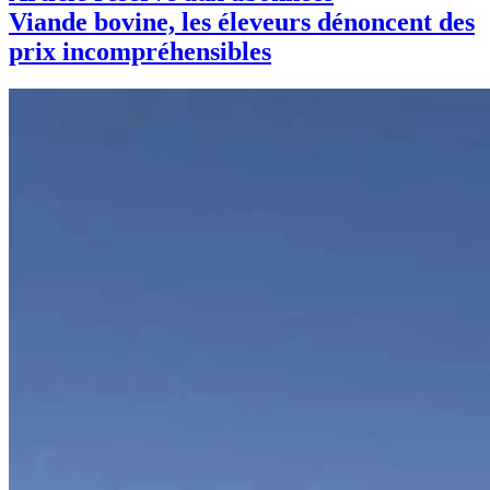
Viande bovine, les éleveurs dénoncent des
prix incompréhensibles