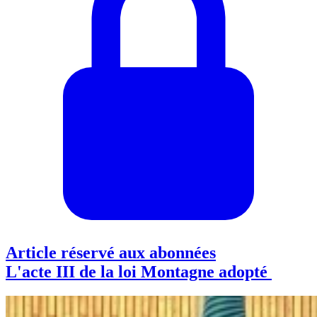
Article réservé aux abonnées
L'acte III de la loi Montagne adopté