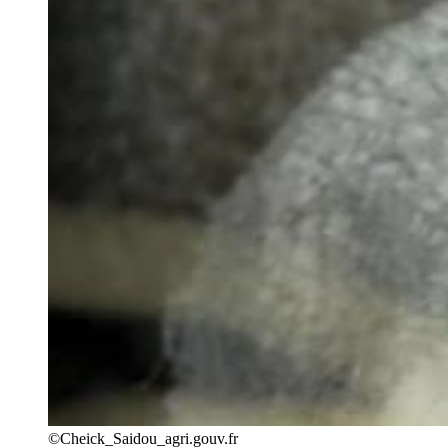
©Cheick_Saidou_agri.gouv.fr