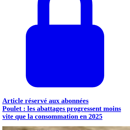
Article réservé aux abonnées
Poulet : les abattages progressent moins
vite que la consommation en 2025