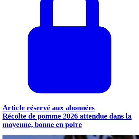
Article réservé aux abonnées
Récolte de pomme 2026 attendue dans la
moyenne, bonne en poire