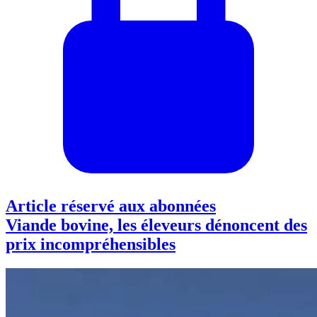
Article réservé aux abonnées
Viande bovine, les éleveurs dénoncent des
prix incompréhensibles