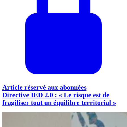
Article réservé aux abonnées
Directive IED 2.0 : « Le risque est de
fragiliser tout un équilibre territorial »