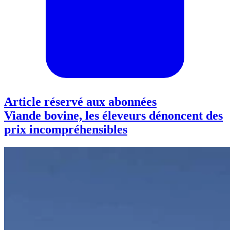
Article réservé aux abonnées
Viande bovine, les éleveurs dénoncent des
prix incompréhensibles