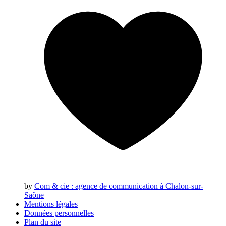
by
Com & cie
: agence de communication à Chalon-sur-
Saône
Mentions légales
Données personnelles
Plan du site