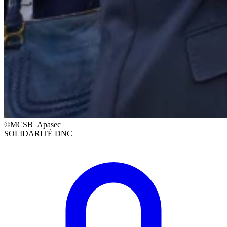
©MCSB_Apasec
SOLIDARITÉ DNC