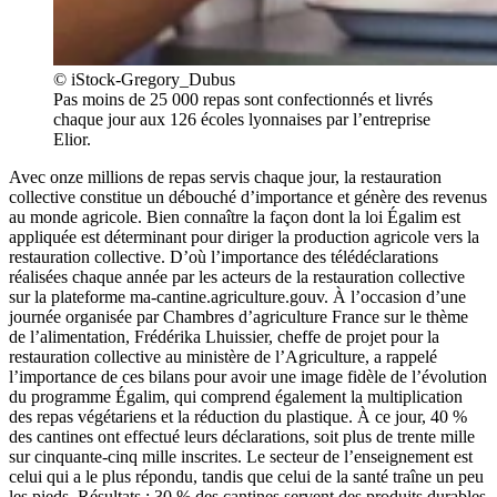
© iStock-Gregory_Dubus
Pas moins de 25 000 repas sont confectionnés et livrés
chaque jour aux 126 écoles lyonnaises par l’entreprise
Elior.
Avec onze millions de repas servis chaque jour, la restauration
collective constitue un débouché d’importance et génère des revenus
au monde agricole. Bien connaître la façon dont la loi Égalim est
appliquée est déterminant pour diriger la production agricole vers la
restauration collective. D’où l’importance des télédéclarations
réalisées chaque année par les acteurs de la restauration collective
sur la plateforme ma-cantine.agriculture.gouv. À l’occasion d’une
journée organisée par Chambres d’agriculture France sur le thème
de l’alimentation, Frédérika Lhuissier, cheffe de projet pour la
restauration collective au ministère de l’Agriculture, a rappelé
l’importance de ces bilans pour avoir une image fidèle de l’évolution
du programme Égalim, qui comprend également la multiplication
des repas végétariens et la réduction du plastique. À ce jour, 40 %
des cantines ont effectué leurs déclarations, soit plus de trente mille
sur cinquante-cinq mille inscrites. Le secteur de l’enseignement est
celui qui a le plus répondu, tandis que celui de la santé traîne un peu
les pieds. Résultats : 30 % des cantines servent des produits durables