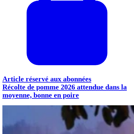
Article réservé aux abonnées
Récolte de pomme 2026 attendue dans la
moyenne, bonne en poire