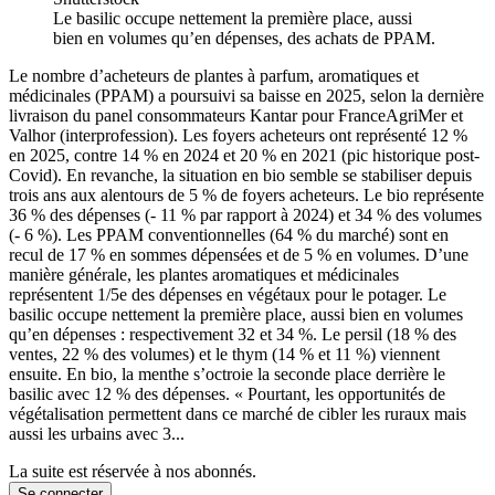
Le basilic occupe nettement la première place, aussi
bien en volumes qu’en dépenses, des achats de PPAM.
Le nombre d’acheteurs de plantes à parfum, aromatiques et
médicinales (PPAM) a poursuivi sa baisse en 2025, selon la dernière
livraison du panel consommateurs Kantar pour FranceAgriMer et
Valhor (interprofession). Les foyers acheteurs ont représenté 12 %
en 2025, contre 14 % en 2024 et 20 % en 2021 (pic historique post-
Covid). En revanche, la situation en bio semble se stabiliser depuis
trois ans aux alentours de 5 % de foyers acheteurs. Le bio représente
36 % des dépenses (- 11 % par rapport à 2024) et 34 % des volumes
(- 6 %). Les PPAM conventionnelles (64 % du marché) sont en
recul de 17 % en sommes dépensées et de 5 % en volumes. D’une
manière générale, les plantes aromatiques et médicinales
représentent 1/5e des dépenses en végétaux pour le potager. Le
basilic occupe nettement la première place, aussi bien en volumes
qu’en dépenses : respectivement 32 et 34 %. Le persil (18 % des
ventes, 22 % des volumes) et le thym (14 % et 11 %) viennent
ensuite. En bio, la menthe s’octroie la seconde place derrière le
basilic avec 12 % des dépenses. « Pourtant, les opportunités de
végétalisation permettent dans ce marché de cibler les ruraux mais
aussi les urbains avec 3...
La suite est réservée à nos abonnés.
Se connecter