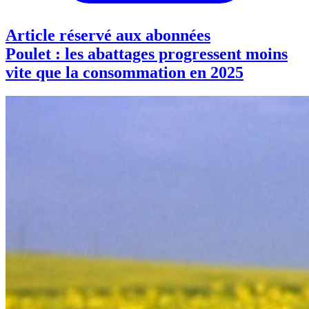
Article réservé aux abonnées
Poulet : les abattages progressent moins
vite que la consommation en 2025