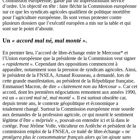
Commission européenne, gardé par un impressionnant service
d’ordre. Un objectif en tête : faire fléchir la Commission européenne
sur ce que les syndicats agricoles qualifient de politique mortifère
pour l’agriculture européenne. Ils sont venus protester contre
plusieurs dossiers que l’exécutif européen a mis sur la table et qui
sont sur le point d’aboutir.
Un
« accord mal né, mal monté ».
En premier lieu, l’accord de libre-échange entre le Mercosur* et
l’Union européenne que la présidente de la Commission veut signer
« rapidement ».
Cependant des oppositions commencent à
apparaître, notamment sous la pression de syndicats agricoles. Ainsi,
le président de la FNSEA, Arnaud Rousseau, a demandé, lors de
cette grande manifestation, au président de la République française,
Emmanuel Macron, de dire
« clairement non au Mercosur ».
Car cet
accord, dont les premières négociations remontent aux années 1990,
est un
« accord mal né, mal monté ».
Il est surtout obsolète car,
depuis trente ans, le contexte géopolitique et économique a
totalement changé. Surtout la Commission européenne reste sourde
aux demandes de la profession agricole, ce qui nourrit le sentiment
légitime d’être
« méprisée »,
pouvait-on entendre ici et là dans le
cortège. Pour Jérôme Volle, viticulteur en Ardèche et président de la
commission emploi de la FNSEA, ce traité de libre-échange
« ne
protégera plus le consommateur français alors qu’on ajoute sans