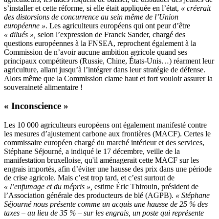
s’installer et cette réforme, si elle était appliquée en l’état,
« créerait
des distorsions de concurrence au sein même de l’Union
européenne »
. Les agriculteurs européens qui ont peur d’être
« dilués »,
selon l’expression de Franck Sander, chargé des
questions européennes à la FNSEA, reprochent également à la
Commission de n’avoir aucune ambition agricole quand ses
principaux compétiteurs (Russie, Chine, États-Unis…) réarment leur
agriculture, allant jusqu’à l’intégrer dans leur stratégie de défense.
Alors même que la Commission clame haut et fort vouloir assurer la
souveraineté alimentaire !
« Inconscience »
Les 10 000 agriculteurs européens ont également manifesté contre
les mesures d’ajustement carbone aux frontières (MACF). Certes le
commissaire européen chargé du marché intérieur et des services,
Stéphane Séjourné, a indiqué le 17 décembre, veille de la
manifestation bruxelloise, qu'il aménagerait cette MACF sur les
engrais importés, afin d’éviter une hausse des prix dans une période
de crise agricole. Mais c’est trop tard, et c’est surtout de
« l’enfumage et du mépris »,
estime Éric Thirouin, président de
l’Association générale des producteurs de blé (AGPB).
« Stéphane
Séjourné nous présente comme un acquis une hausse de 25 % des
taxes – au lieu de 35 % – sur les engrais, un poste qui représente