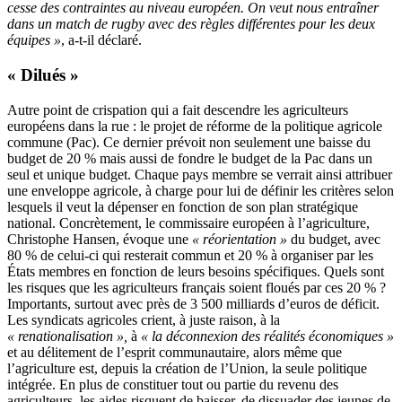
cesse des contraintes au niveau européen. On veut nous entraîner
dans un match de rugby avec des règles différentes pour les deux
équipes »
, a-t-il déclaré.
« Dilués »
Autre point de crispation qui a fait descendre les agriculteurs
européens dans la rue : le projet de réforme de la politique agricole
commune (Pac). Ce dernier prévoit non seulement une baisse du
budget de 20 % mais aussi de fondre le budget de la Pac dans un
seul et unique budget. Chaque pays membre se verrait ainsi attribuer
une enveloppe agricole, à charge pour lui de définir les critères selon
lesquels il veut la dépenser en fonction de son plan stratégique
national. Concrètement, le commissaire européen à l’agriculture,
Christophe Hansen, évoque une
« réorientation »
du budget, avec
80 % de celui-ci qui resterait commun et 20 % à organiser par les
États membres en fonction de leurs besoins spécifiques. Quels sont
les risques que les agriculteurs français soient floués par ces 20 % ?
Importants, surtout avec près de 3 500 milliards d’euros de déficit.
Les syndicats agricoles crient, à juste raison, à la
« renationalisation »,
à
« la déconnexion des réalités économiques »
et au délitement de l’esprit communautaire, alors même que
l’agriculture est, depuis la création de l’Union, la seule politique
intégrée. En plus de constituer tout ou partie du revenu des
agriculteurs, les aides risquent de baisser, de dissuader des jeunes de