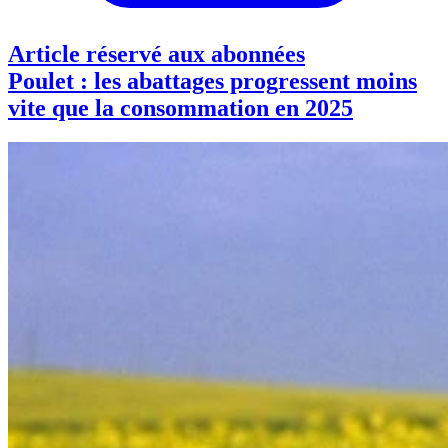
Article réservé aux abonnées
Poulet : les abattages progressent moins
vite que la consommation en 2025