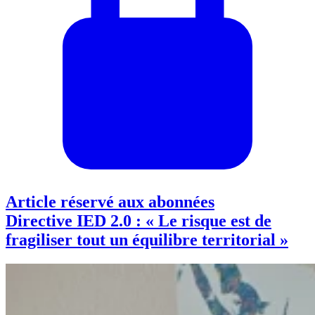
Article réservé aux abonnées
Directive IED 2.0 : « Le risque est de
fragiliser tout un équilibre territorial »