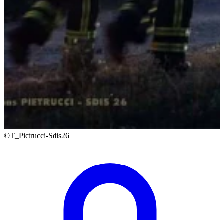
©T_Pietrucci-Sdis26