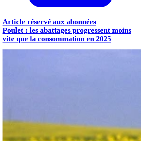
Article réservé aux abonnées
Poulet : les abattages progressent moins
vite que la consommation en 2025