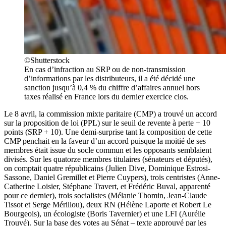
©Shutterstock
En cas d’infraction au SRP ou de non-transmission
d’informations par les distributeurs, il a été décidé une
sanction jusqu’à 0,4 % du chiffre d’affaires annuel hors
taxes réalisé en France lors du dernier exercice clos.
Le 8 avril, la commission mixte paritaire (CMP) a trouvé un accord
sur la proposition de loi (PPL) sur le seuil de revente à perte + 10
points (SRP + 10). Une demi-surprise tant la composition de cette
CMP penchait en la faveur d’un accord puisque la moitié de ses
membres était issue du socle commun et les opposants semblaient
divisés. Sur les quatorze membres titulaires (sénateurs et députés),
on comptait quatre républicains (Julien Dive, Dominique Estrosi-
Sassone, Daniel Gremillet et Pierre Cuypers), trois centristes (Anne-
Catherine Loisier, Stéphane Travert, et Frédéric Buval, apparenté
pour ce dernier), trois socialistes (Mélanie Thomin, Jean-Claude
Tissot et Serge Mérillou), deux RN (Hélène Laporte et Robert Le
Bourgeois), un écologiste (Boris Tavernier) et une LFI (Aurélie
Trouvé). Sur la base des votes au Sénat – texte approuvé par les