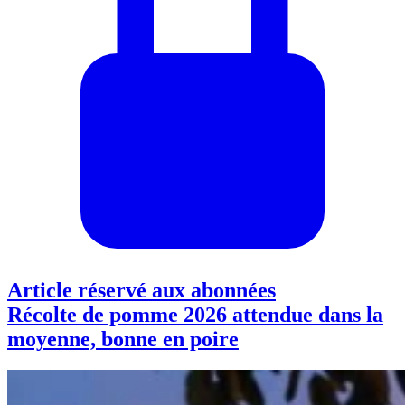
Article réservé aux abonnées
Récolte de pomme 2026 attendue dans la
moyenne, bonne en poire