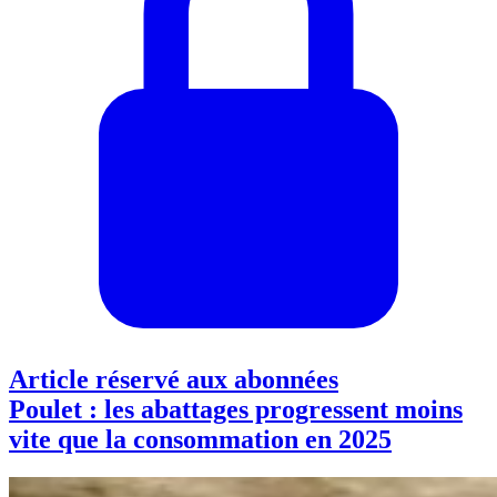
Article réservé aux abonnées
Poulet : les abattages progressent moins
vite que la consommation en 2025