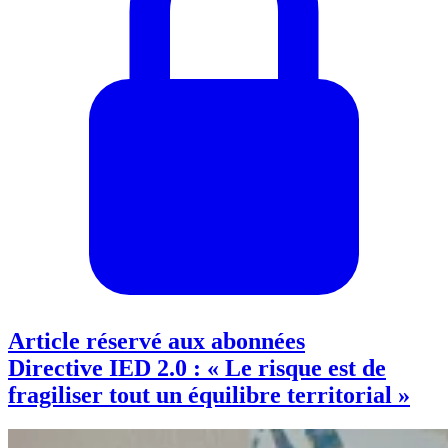
Article réservé aux abonnées
Directive IED 2.0 : « Le risque est de
fragiliser tout un équilibre territorial »