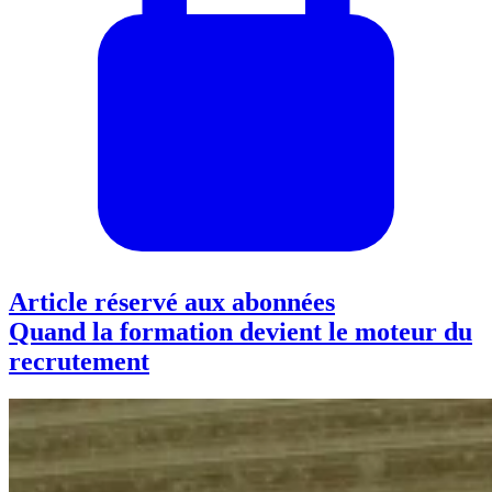
Article réservé aux abonnées
Quand la formation devient le moteur du
recrutement