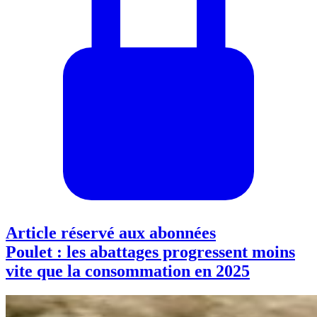
Article réservé aux abonnées
Poulet : les abattages progressent moins
vite que la consommation en 2025