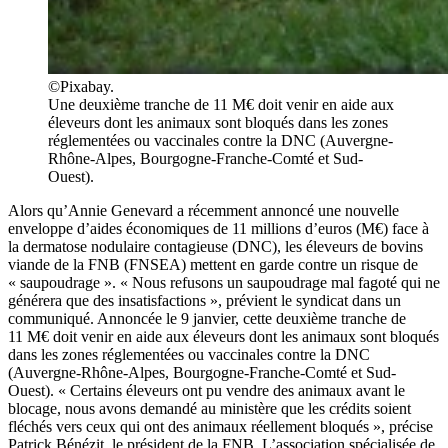
©Pixabay.
Une deuxième tranche de 11 M€ doit venir en aide aux
éleveurs dont les animaux sont bloqués dans les zones
réglementées ou vaccinales contre la DNC (Auvergne-
Rhône-Alpes, Bourgogne-Franche-Comté et Sud-
Ouest).
Alors qu’Annie Genevard a récemment annoncé une nouvelle
enveloppe d’aides économiques de 11 millions d’euros (M€) face à
la dermatose nodulaire contagieuse (DNC), les éleveurs de bovins
viande de la FNB (FNSEA) mettent en garde contre un risque de
« saupoudrage ». « Nous refusons un saupoudrage mal fagoté qui ne
générera que des insatisfactions », prévient le syndicat dans un
communiqué. Annoncée le 9 janvier, cette deuxième tranche de
11 M€ doit venir en aide aux éleveurs dont les animaux sont bloqués
dans les zones réglementées ou vaccinales contre la DNC
(Auvergne-Rhône-Alpes, Bourgogne-Franche-Comté et Sud-
Ouest). « Certains éleveurs ont pu vendre des animaux avant le
blocage, nous avons demandé au ministère que les crédits soient
fléchés vers ceux qui ont des animaux réellement bloqués », précise
Patrick Bénézit, le président de la FNB. L’association spécialisée de