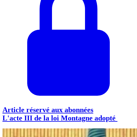
Article réservé aux abonnées
L'acte III de la loi Montagne adopté