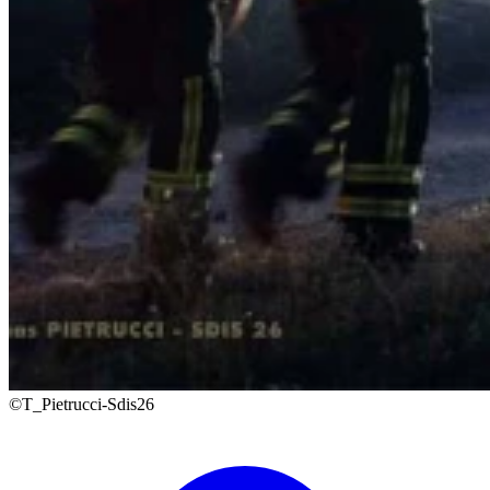
©T_Pietrucci-Sdis26