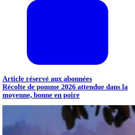
Article réservé aux abonnées
Récolte de pomme 2026 attendue dans la
moyenne, bonne en poire